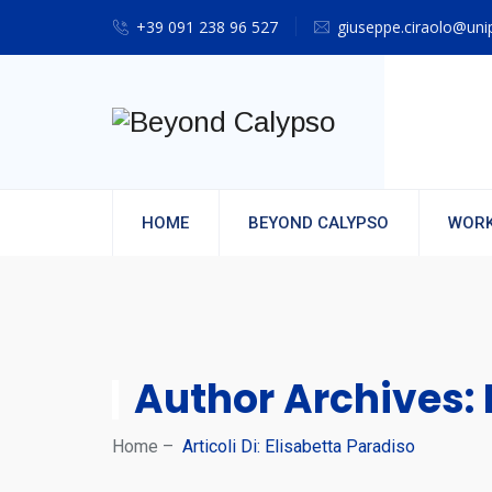
+39 091 238 96 527
giuseppe.ciraolo@unip
HOME
BEYOND CALYPSO
WORK
Author Archives:
Home
–
Articoli Di: Elisabetta Paradiso